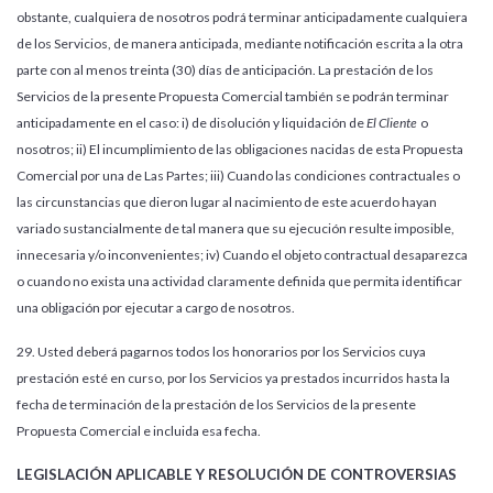
obstante, cualquiera de nosotros podrá terminar anticipadamente cualquiera
de los Servicios, de manera anticipada, mediante notificación escrita a la otra
parte con al menos treinta (30) días de anticipación. La prestación de los
Servicios de la presente Propuesta Comercial también se podrán terminar
anticipadamente en el caso: i) de disolución y liquidación de
El Cliente
o
nosotros; ii) El incumplimiento de las obligaciones nacidas de esta Propuesta
Comercial por una de Las Partes; iii) Cuando las condiciones contractuales o
las circunstancias que dieron lugar al nacimiento de este acuerdo hayan
variado sustancialmente de tal manera que su ejecución resulte imposible,
innecesaria y/o inconvenientes; iv) Cuando el objeto contractual desaparezca
o cuando no exista una actividad claramente definida que permita identificar
una obligación por ejecutar a cargo de nosotros.
29. Usted deberá pagarnos todos los honorarios por los Servicios cuya
prestación esté en curso, por los Servicios ya prestados incurridos hasta la
fecha de terminación de la prestación de los Servicios de la presente
Propuesta Comercial e incluida esa fecha.
LEGISLACIÓN APLICABLE Y RESOLUCIÓN DE CONTROVERSIAS