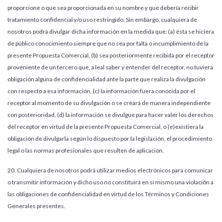
proporcione o que sea proporcionada en su nombre y que debería recibir
tratamiento confidencial y/o uso restringido. Sin embargo, cualquiera de
nosotros podrá divulgar dicha información en la medida que: (a) ésta se hiciera
de público conocimiento siempre que no sea por falta o incumplimiento de la
presente Propuesta Comercial, (b) sea posteriormente recibida por el receptor
proveniente de un tercero que, a leal saber y entender del receptor, no tuviera
obligación alguna de confidencialidad ante la parte que realiza la divulgación
con respecto a esa información, (c) la información fuera conocida por el
receptor al momento de su divulgación o se creará de manera independiente
con posterioridad, (d) la información se divulgue para hacer valer los derechos
del receptor en virtud de la presente Propuesta Comercial, o (e)existiera la
obligación de divulgarla según lo dispuesto por la legislación, el procedimiento
legal o las normas profesionales que resulten de aplicación.
20. Cualquiera de nosotros podrá utilizar medios electrónicos para comunicar
o transmitir información y dicho uso no constituirá en sí mismo una violación a
las obligaciones de confidencialidad en virtud de los Términos y Condiciones
Generales presentes.