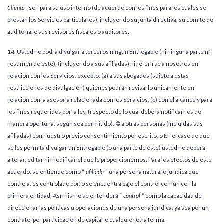
Cliente
, son para su uso interno (de acuerdo con los fines para los cuales se
prestan los Servicios particulares), incluyendo su junta directiva, su comité de
auditoría, o sus revisores fiscales o auditores.
14. Usted no podrá divulgar a terceros ningún Entregable (ni ninguna parte ni
resumen de este), (incluyendo a sus afiliadas) ni referirse a nosotros en
relación con los Servicios, excepto: (a) a sus abogados (sujeto a estas
restricciones de divulgación) quienes podrán revisarlo únicamente en
relación con la asesoría relacionada con los Servicios, (b) con el alcance y para
los fines requeridos por la ley, (respecto de lo cual deberá notificarnos de
manera oportuna, según sea permitido), © a otras personas (incluidas sus
afiliadas) con nuestro previo consentimiento por escrito, o En el caso de que
se les permita divulgar un Entregable (o una parte de éste) usted no deberá
alterar, editar ni modificar el que le proporcionemos. Para los efectos de este
acuerdo, se entiende como “
afiliada
” una persona natural o jurídica que
controla, es controlado por, o se encuentra bajo el control común con la
primera entidad. Así mismo se entenderá “
control
” como la capacidad de
direccionar las políticas u operaciones de una persona jurídica, ya sea por un
contrato, por participación de capital o cualquier otra forma.