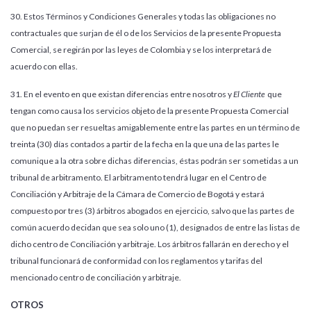
30. Estos Términos y Condiciones Generales y todas las obligaciones no
contractuales que surjan de él o de los Servicios de la presente Propuesta
Comercial, se regirán por las leyes de Colombia y se los interpretará de
acuerdo con ellas.
31. En el evento en que existan diferencias entre nosotros y
El Cliente
que
tengan como causa los servicios objeto de la presente Propuesta Comercial
que no puedan ser resueltas amigablemente entre las partes en un término de
treinta (30) días contados a partir de la fecha en la que una de las partes le
comunique a la otra sobre dichas diferencias, éstas podrán ser sometidas a un
tribunal de arbitramento. El arbitramento tendrá lugar en el Centro de
Conciliación y Arbitraje de la Cámara de Comercio de Bogotá y estará
compuesto por tres (3) árbitros abogados en ejercicio, salvo que las partes de
común acuerdo decidan que sea solo uno (1), designados de entre las listas de
dicho centro de Conciliación y arbitraje. Los árbitros fallarán en derecho y el
tribunal funcionará de conformidad con los reglamentos y tarifas del
mencionado centro de conciliación y arbitraje.
OTROS