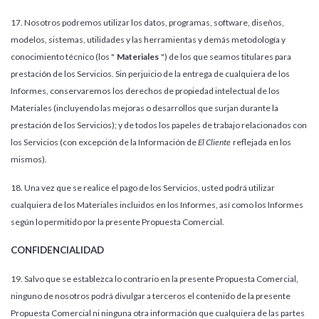
17. Nosotros podremos utilizar los datos, programas, software, diseños,
modelos, sistemas, utilidades y las herramientas y demás metodología y
conocimiento técnico (los "
Materiales
") de los que seamos titulares para
prestación de los Servicios. Sin perjuicio de la entrega de cualquiera de los
Informes, conservaremos los derechos de propiedad intelectual de los
Materiales (incluyendo las mejoras o desarrollos que surjan durante la
prestación de los Servicios); y de todos los papeles de trabajo relacionados con
los Servicios (con excepción de la Información de
El Cliente
reflejada en los
mismos).
18. Una vez que se realice el pago de los Servicios, usted podrá utilizar
cualquiera de los Materiales incluidos en los Informes, así como los Informes
según lo permitido por la presente Propuesta Comercial.
CONFIDENCIALIDAD
19. Salvo que se establezca lo contrario en la presente Propuesta Comercial,
ninguno de nosotros podrá divulgar a terceros el contenido de la presente
Propuesta Comercial ni ninguna otra información que cualquiera de las partes