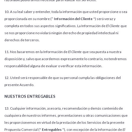
10. A su leal saber y entender, toda la información que usted proporcione o sea
proporcionada en su nombre (“
Información del Cliente
") será veraz y
completa en todos sus aspectos significativos. La Información de
El Cliente
que
se nos proporcione no violará ningún derecho de propiedad intelectual ni
derechos de terceros.
11. Nos basaremos en la Información de
El Cliente
que sea puesta a nuestra
disposición y, salvo que acordemos expresamente lo contrario, no tendremos
responsabilidad alguna de evaluar o verificar esta información.
12. Usted será responsable de que su personal cumpla las obligaciones del
presente Acuerdo.
NUESTROS ENTREGABLES
13. Cualquier información, asesoría, recomendación y demás contenido de
cualquiera de nuestros informes, presentaciones u otras comunicaciones que
les proporcionemos en virtud de la prestación de los Servicios de la presente
Propuesta Comercial ("
Entregables
"), con excepción de la Información de
El