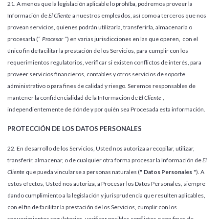
21. A menos que la legislación aplicable lo prohíba, podremos proveer la
Información de
El Cliente
a nuestros empleados, así como a terceros que nos
provean servicios, quienes podrán utilizarla, transferirla, almacenarla o
procesarla (“
Procesar
”) en varias jurisdicciones en las que operen, con el
único fin de facilitar la prestación de los Servicios, para cumplir con los
requerimientos regulatorios, verificar si existen conflictos de interés, para
proveer servicios financieros, contables y otros servicios de soporte
administrativo o para fines de calidad y riesgo. Seremos responsables de
mantener la confidencialidad de la Información de
El Cliente
,
independientemente de dónde y por quién sea Procesada esta información.
PROTECCIÓN DE LOS DATOS PERSONALES
22. En desarrollo de los Servicios, Usted nos autoriza a recopilar, utilizar,
transferir, almacenar, o de cualquier otra forma procesar la Información de
El
Cliente
que pueda vincularse a personas naturales ("
Datos Personales
"). A
estos efectos, Usted nos autoriza, a Procesar los Datos Personales, siempre
dando cumplimiento a la legislación y jurisprudencia que resulten aplicables,
con el fin de facilitar la prestación de los Servicios, cumplir con los
requerimientos regulatorios, verificar posibles conflictos o con fines de